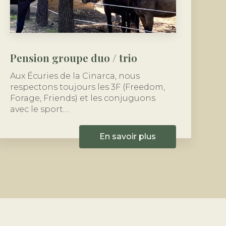
Pension groupe duo / trio
Aux Écuries de la Cinarca, nous
respectons toujours les 3F (Freedom,
Forage, Friends) et les conjuguons
avec le sport....
En savoir plus