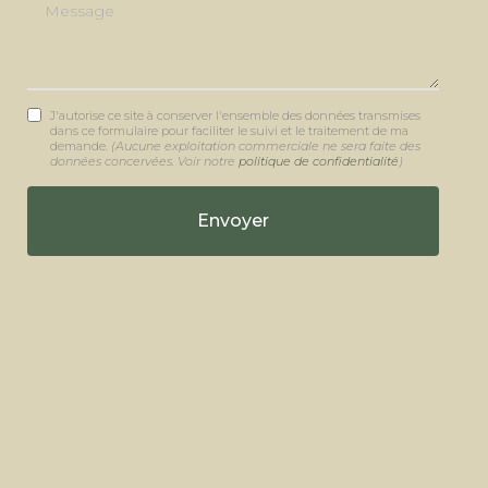
Message
J'autorise ce site à conserver l'ensemble des données transmises
dans ce formulaire pour faciliter le suivi et le traitement de ma
demande.
(Aucune exploitation commerciale ne sera faite des
données concervées. Voir notre
politique de confidentialité
)