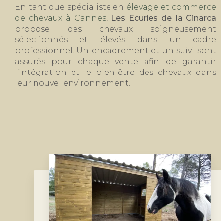
En tant que spécialiste en
élevage et commerce
de chevaux à Cannes
,
Les Ecuries de la Cinarca
propose des chevaux soigneusement
sélectionnés et élevés dans un cadre
professionnel. Un encadrement et un suivi sont
assurés pour chaque vente afin de garantir
l’intégration et le bien-être des chevaux dans
leur nouvel environnement.