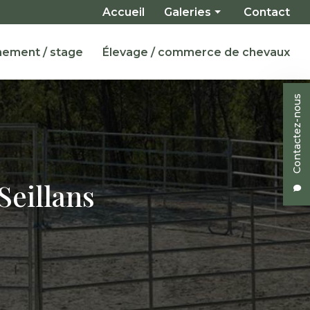
Navigation secondaire
Accueil
Galeries
Contact
Installations
nement / stage
Élevage / commerce de chevaux
Pensions
Enseignement / Stage
Contactez-nous
Chevaux à vendre
Seillans