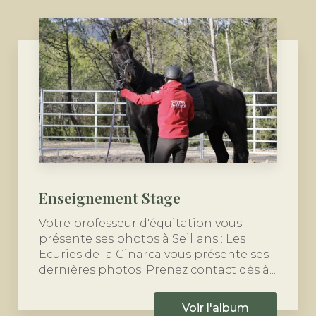
Enseignement Stage
Votre professeur d'équitation vous
présente ses photos à Seillans : Les
Ecuries de la Cinarca vous présente ses
dernières photos. Prenez contact dès à...
Voir l'album