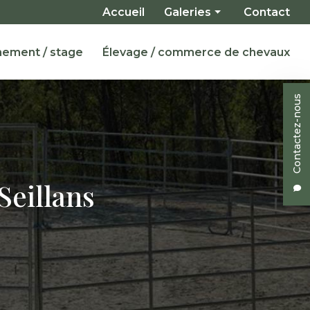
Navigation secondaire
Accueil
Galeries
Contact
Installations
nement / stage
Élevage / commerce de chevaux
Pensions
Enseignement / Stage
Contactez-nous
Chevaux à vendre
Seillans