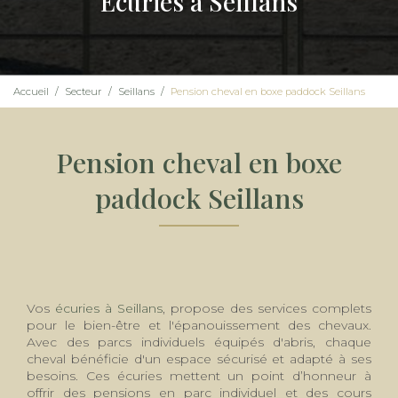
Écuries à Seillans
Accueil
Secteur
Seillans
Pension cheval en boxe paddock Seillans
Pension cheval en boxe
paddock Seillans
Vos
écuries à Seillans
, propose des services complets
pour le bien-être et l'épanouissement des chevaux.
Avec des parcs individuels équipés d'abris, chaque
cheval bénéficie d'un espace sécurisé et adapté à ses
besoins. Ces écuries mettent un point d’honneur à
offrir des pensions en parc individuel et des cours