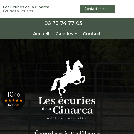
Aller
Les Ecuries de la Cinarca
au
Contactez-nous
Écuries à Seillans
contenu
principal
06 73 74 77 03
Navigation secondaire
Accueil
Galeries
Contact
Installations
Pensions
Enseignement / Stage
Chevaux à vendre
10
/10
Voir le certificat