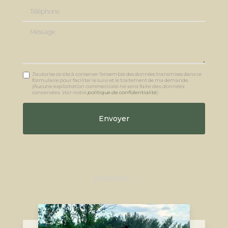
Téléphone
Message
J'autorise ce site à conserver l'ensemble des données transmises dans ce
formulaire pour faciliter le suivi et le traitement de ma demande.
(Aucune exploitation commerciale ne sera faite des données
concervées. Voir notre
politique de confidentialité
)
En savoir +