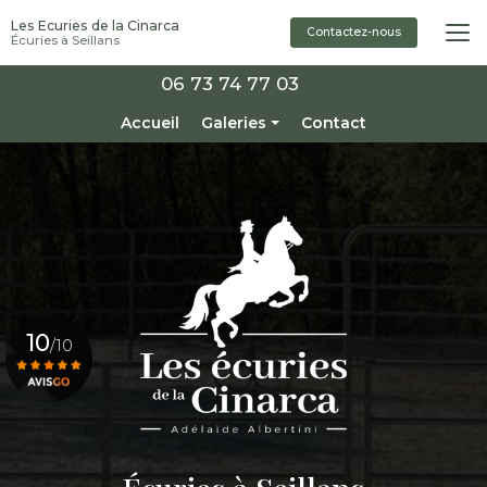
Aller
Les Ecuries de la Cinarca
au
Contactez-nous
Écuries à Seillans
contenu
principal
06 73 74 77 03
Navigation secondaire
Accueil
Galeries
Contact
Installations
Pensions
Enseignement / Stage
Chevaux à vendre
10
/10
Voir le certificat