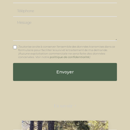
Téléphone
Message
J'autorise ce site à conserver l'ensemble des données transmises dans ce
formulaire pour faciliter le suivi et le traitement de ma demande.
(Aucune exploitation commerciale ne sera faite des données
concervées. Voir notre
politique de confidentialité
)
En savoir +