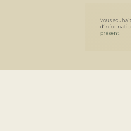
Vous souhait
d'informati
présent
.