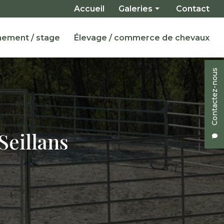
Navigation secondaire
Accueil
Galeries
Contact
Installations
nement / stage
Élevage / commerce de chevaux
Pensions
Enseignement / Stage
Contactez-nous
Chevaux à vendre
Seillans