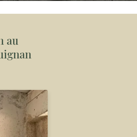
n au
uignan