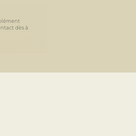
mplément
ntact dès à