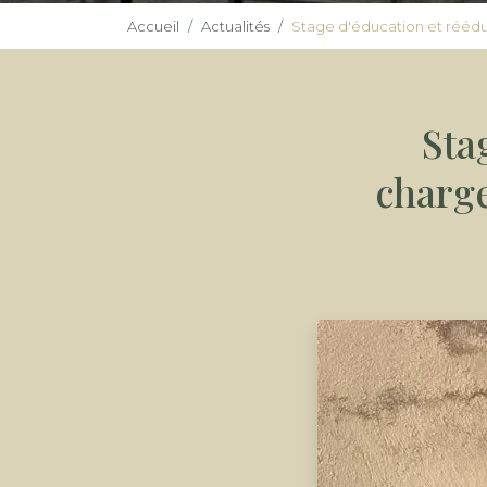
Accueil
Actualités
Stage d'éducation et rééd
Sta
charg