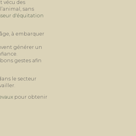
t vécu des
l’animal, sans
seur d'équitation
e âge, à embarquer
uvent générer un
nfiance.
 bons gestes afin
dans le secteur
ailler.
evaux
pour obtenir