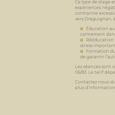
Ce type de stage e
expériences négativ
contrainte excessi
vers Draguignan
,
Éducation au 
calmement dans 
Rééducation 
stress important
Formation du 
de garantir l’a
Les séances sont o
06/83. Le tarif dép
Contactez nous st
plus d’informatio