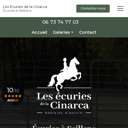
Aller
Les Ecuries de la Cinarca
au
Contactez-nous
Écuries à Seillans
contenu
principal
06 73 74 77 03
Navigation secondaire
Accueil
Galeries
Contact
Installations
Pensions
Enseignement / Stage
Chevaux à vendre
10
/10
Voir le certificat