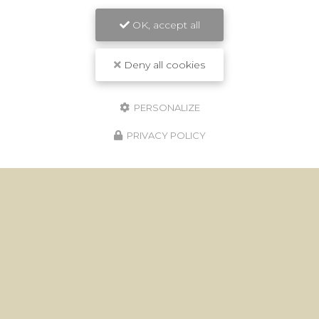
OK, accept all
Deny all cookies
PERSONALIZE
PRIVACY POLICY
Écuries à Seillans
1222 chemin du Pré Claux
83440 SEILLANS