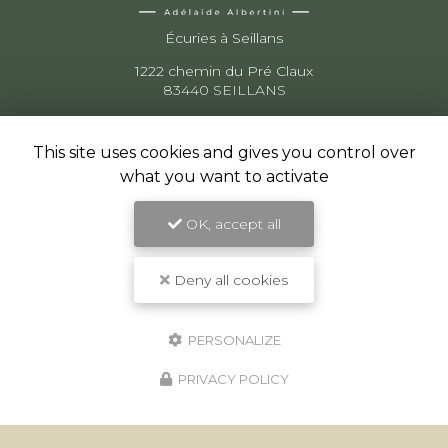
Écuries à Seillans
1222 chemin du Pré Claux
83440 SEILLANS
06 73 74 77 03
This site uses cookies and gives you control over
what you want to activate
Suivez-nous sur les réseaux sociaux
OK, accept all
Deny all cookies
PERSONALIZE
Envoyez un message
PRIVACY POLICY
Nom Prénom