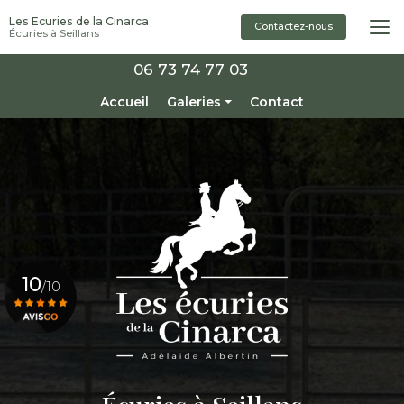
Aller
Les Ecuries de la Cinarca
au
Contactez-nous
Écuries à Seillans
contenu
principal
06 73 74 77 03
Navigation secondaire
Accueil
Galeries
Contact
Installations
Pensions
Enseignement / Stage
Chevaux à vendre
10
/10
Voir le certificat